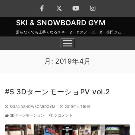
コ
ン
テ
SKI & SNOWBOARD GYM
ン
滑らなくても上手くなるスキーヤー＆スノーボーダー専門ジム
ツ
へ
ス
月:
2019年4月
キ
ッ
プ
#5 3DターンモーショPV vol.2
SKIANDSNOWBOARDGYM
2019年4月19日
3Dターンモーション
0 コメント